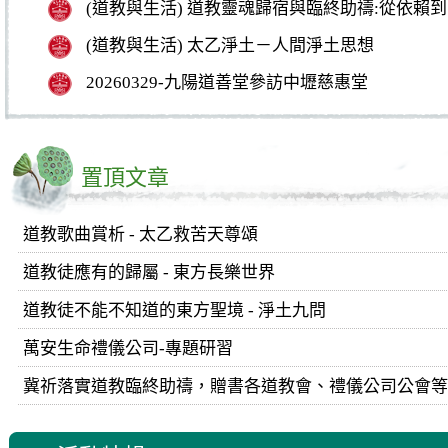
(道教與生活) 道教靈魂歸宿與臨終助禱:從依賴
(道教與生活) 太乙淨土－人間淨土思想
20260329-九陽道善堂參訪中壢慈惠堂
置頂文章
道教歌曲賞析 - 太乙救苦天尊頌
道教徒應有的歸屬 - 東方長樂世界
道教徒不能不知道的東方聖境 - 淨土九問
萬安生命禮儀公司-專題研習
冀祈落實道教臨終助禱，贈書各道教會、禮儀公司公會等