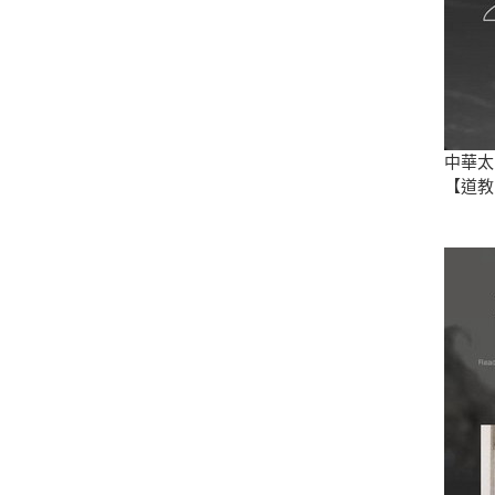
中華太
【道教