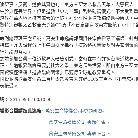
油聖事。反觀，道教其實也有「東方三聖太乙救苦天尊、大惠真人
生於東極長樂界，但是道教「東方三聖」臨終助禱儀式，不大受到
道教在華人地區擁有龐大的信徒，卻少在推廣道教臨終助禱儀式，
賢特別錄製太乙救苦天尊誦CD及「不曾忘卻道教東方聖境」小冊子
。
命副總經理單念祖說，萬安生命邀請郭國賢任宗教俗專業講師，針
指導，昨天課程分上下午兩梯次進行「道教終極關懷及對喪家關懷
進行討論與互動。
之前參加台灣一位道教界大老告別式，當時在場有許多台灣道教界
正，在道教界臨終是要前往太乙淨土東方長樂世界，即由東方三聖
國賢積極深耕「道教臨終關懷」已獲得全球道教界重視。
國賢並贈送萬安生命二百片太乙救苦天尊誦CD及三百本「不曾忘卻
表接受。
 2015-09-02 00:10:00
場影音檔請按此連結:
萬安生命禮儀公司-專題研習-1
萬安生命禮儀公司-專題研習-2
萬安生命禮儀公司-專題研習-3