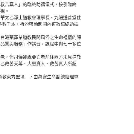
、救苦真人」的臨終助禱儀式，接引臨終
重視。
中華太乙淨土道教會理事長、九陽道善堂住
各數千本，祈盼帶動起國內道教臨終助禱
對台灣殯葬業道教民間風俗之生命禮儀的課
的品質與服務」作講習，課程中與七十多位
大老，但司儀卻說要亡者前往西方未見道教
太乙救苦天尊、大惠真人、救苦真人所超
道教東方聖境」，由萬安生命副總經理單