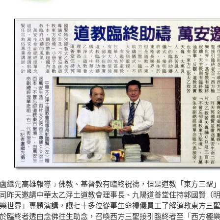
盧繼先高雄報導﹞佛教、基督教有臨終祝禱，但是道教「東方三聖
司昨天邀請中華太乙淨土道教會理事長、九陽道善堂住持郭國賢（
樂世界」專題演講，讓七十多位從事生命禮儀員工了解道教東方三
於臨終者透由念佛往生助念，召喚西方三聖接引臨終者至「西方極