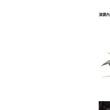
萬
演講內
萬