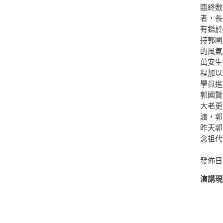
臨終敷
者，長
有鑑於
持郭國
的風氣
萬安生
程加以
學員
郭國賢
大老更
渡，郭
昨天郭
念祖代
發佈日期：
演講現