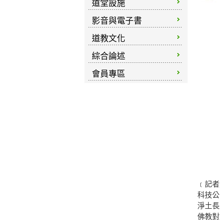
道堂設施
影音與電子書
道教文化
綜合論述
會員專區
﹝記者
科技公
淨土長
佛教對