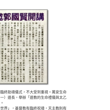
」臨終助禱儀式，不大受到重視。萬安生命
明一）道長，舉辦「道教的生命禮儀與太乙
聖。
樂世界」，基督教有臨終祝禱，天主教則有