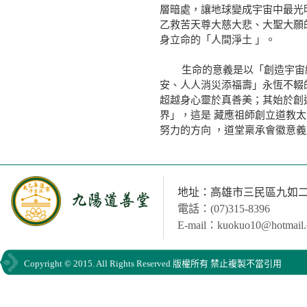
層暗處，讓地球變成宇宙中最光
乙救苦天尊大慈大悲、大聖大願
身立命的「人間淨土 」。
生命的意義是以「創造宇宙繼
安、人人消災添福壽」永恆不輟
超越身心靈於真善美；其始於創
界」，這是 藏應祖師創立道教太
努力的方向 ，道堂稟承會徽意
地址：高雄市三民區九如二路
電話：(07)315-8396
E-mail：kuokuo10@hotmail
Copyright © 2015. All Rights Reserved 版權所有 禁止複製不當引用