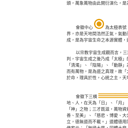
頭，萬象萬物由此開衍演化，是
會徽中心
為太極表號
界，亦是天地間浩然正氣，氣動
成，是為宇宙生命之本源實體，
以宗教宇宙生成觀而言，三清
判，宇宙生成之後乃成「太極」
「清濁」、「陰陽」、「動靜」
而有萬物，是為道之真理，故「
於命，理具於性，心統之主，天
會徽下三橫
地、人，在天為「日」、「月」
「神」之物；三才既滋，萬物資
善、至美」、「慈悲、博愛、大
立，德無道而不載。」道體德用