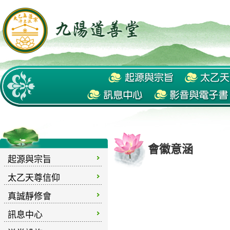
會徽意涵
起源與宗旨
太乙天尊信仰
真誠靜修會
訊息中心