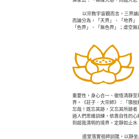
佛家云：「無緣大慈，同體大悲
以宗教宇宙觀而言，三界論說
而論分為，「天界」、「地界」
「色界」、「無色界」；虛空無
重要性，身心合一、徹悟清靜至
界。《莊子．大宗師》：「隳肢
忘哉！既忘其跡，又忘其所跡者
過人們思維訓練，依靠自性的心
到超我清明的境界，定靜如止水
道堂落實祖師訓箴，以靜坐為