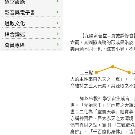
道堂設施
影音與電子書
道教文化
綜合論述
【九陽道善堂 - 真誠靜修會
命觀，
其圖徽底稿的形成是沿於
會員專區
義內涵本同一也，綜其小異，不
上三點
人的本性來自先天之「真」，一
命維持之三大元素，其源取之不
如以宗教神學宇宙生成言，此
世，「元始天王」居虛無之大羅
世；二化為「靈寶天尊」經寶尊
亦稱神寶君，居太赤天之太清境
偶有異同之點，實則 「三號雖
身佛」、「千百億化身佛」，皆