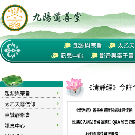
《清靜經》今註今
起源與宗旨
太乙天尊信仰
真誠靜修會
訊息中心