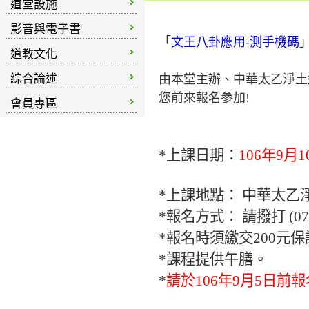
道堂設施
影音與電子書
「
文王八卦應用-測手機碼
道教文化
綜合論述
由本堂主辦、中華太乙淨
您前來報名參加!
會員專區
*上課日期：
106年9月1
*上課地點： 中華太乙淨
*報名方式： 請撥打
(0
*報名時須繳交200元保
*課程提供午膳。
*
請於106年9月5日前報