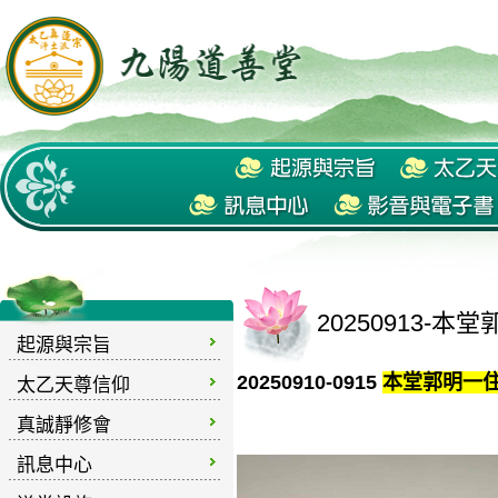
20250913
起源與宗旨
20250910-0915
本堂郭明一
太乙天尊信仰
真誠靜修會
訊息中心