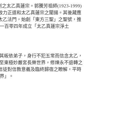
乙真蓮宗。郭騰芳祖師(1923-1999)
致力正道和太乙真蓮宗之闡揚。其後藏應
太乙法門，始創「東方三聖」之聖號，推
國一百零四年成立「太乙真蓮宗淨土
；其皈依弟子，身行不犯五常而信念太乙，
引至東極妙嚴宮長樂世界，修煉永不退轉之
信徒對信教意義及臨終歸宿之瞭解，平時
界」。