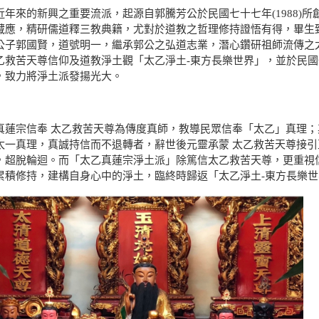
近年來的新興之重要流派，起源自郭騰芳公於民國七十七年(1988)所創之太
藏應，精研儒道釋三教典籍，尤對於道教之哲理修持證悟有得，畢生
公子郭國賢，道號明一，繼承郭公之弘道志業，潛心鑽研祖師流傳之
乙救苦天尊信仰及道教淨土觀「太乙淨土-東方長樂世界」，並於民
，致力將淨土派發揚光大。
真蓮宗信奉 太乙救苦天尊為傳度真師，教導民眾信奉「太乙」真理
太一真理，真誠持信而不退轉者，辭世後元靈承蒙 太乙救苦天尊接
，超脫輪迴。而「太乙真蓮宗淨土派」除篤信太乙救苦天尊，更重視
累積修持，建構自身心中的淨土，臨終時歸返「太乙淨土-東方長樂世