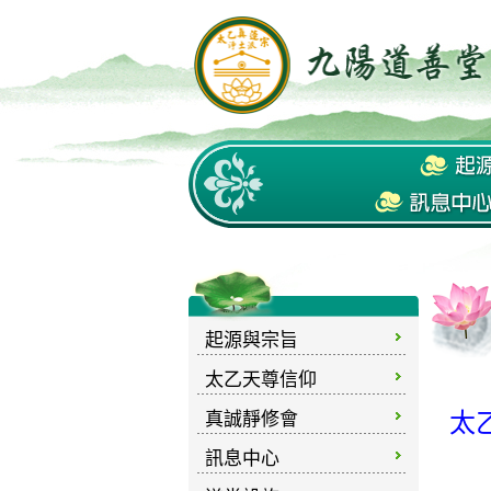
起源與宗旨
太乙天尊信仰
真誠靜修會
太
訊息中心