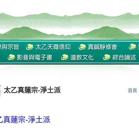
太乙真蓮宗-淨土派
首頁
乙真蓮宗-淨土派