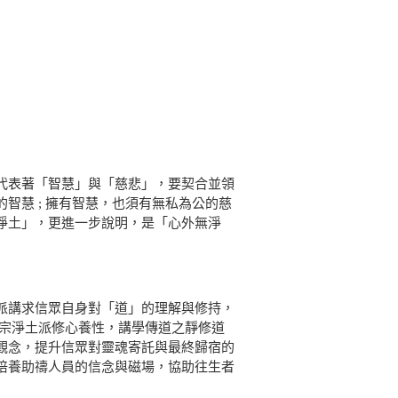
代表著「智慧」與「慈悲」，要契合並領
智慧 ; 擁有智慧，也須有無私為公的慈
淨土」，更進一步說明，是「心外無淨
派講求信眾自身對「道」的理解與修持，
蓮宗淨土派修心養性，講學傳道之靜修道
觀念，提升信眾對靈魂寄託與最終歸宿的
培養助禱人員的信念與磁場，協助往生者