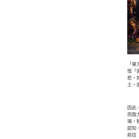
「東
悟「
悲，
土，
因此
而致
場，
認知
前往