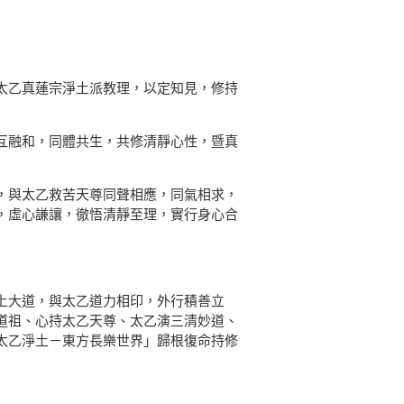
太乙真蓮宗淨土派教理，以定知見，修持
互融和，同體共生，共修清靜心性，暨真
，與太乙救苦天尊同聲相應，同氣相求，
，虛心謙讓，徹悟清靜至理，實行身心合
上大道，與太乙道力相印，外行積善立
道祖、心持太乙天尊、太乙演三清妙道、
太乙淨土－東方長樂世界」歸根復命持修