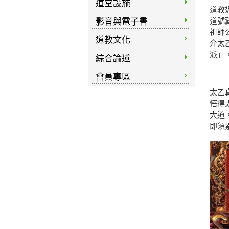
道堂設施
道教
影音與電子書
道號
祖師
道教文化
介太
派」
綜合論述
會員專區
太乙
悟得
大道
即須