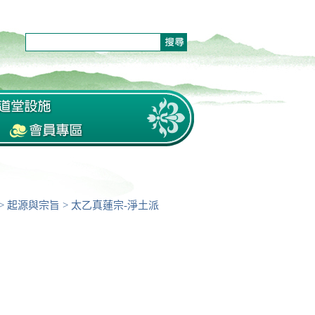
>
起源與宗旨
>
太乙真蓮宗-淨土派