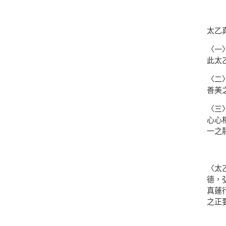
太乙
〈一
此太
〈二
善美
〈三
心心
一之
〈太
德，
真蓮
之正