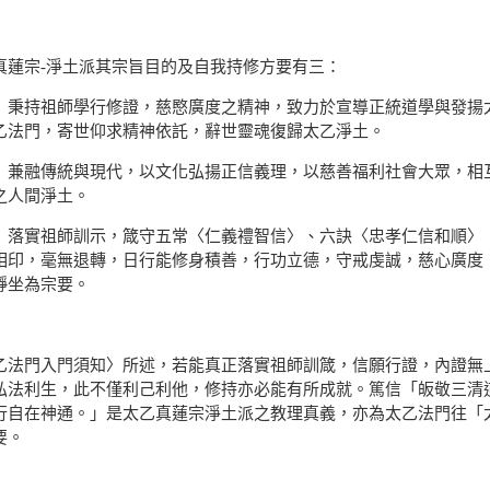
真蓮宗-淨土派其宗旨目的及自我持修方要有三：
〉秉持祖師學行修證，慈愍廣度之精神，致力於宣導正統道學與發揚
乙法門，寄世仰求精神依託，辭世靈魂復歸太乙淨土。
〉兼融傳統與現代，以文化弘揚正信義理，以慈善福利社會大眾，相
之人間淨土。
〉落實祖師訓示，箴守五常〈仁義禮智信〉、六訣〈忠孝仁信和順〉
相印，毫無退轉，日行能修身積善，行功立德，守戒虔誠，慈心廣度
靜坐為宗要。
乙法門入門須知〉所述，若能真正落實祖師訓箴，信願行證，內證無
弘法利生，此不僅利己利他，修持亦必能有所成就。篤信「皈敬三清
行自在神通。」是太乙真蓮宗淨土派之教理真義，亦為太乙法門往「
要。