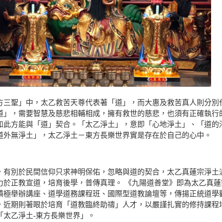
方三聖」中，太乙救苦天尊代表著「道」，而大惠及救苦真人則分別
道」，需要智慧及慈悲相輔相成，擁有救世的慈悲，也須有正確執行的
如此方能與「道」契合。「太乙淨土」，意即「心地淨土」、「道的
道外無淨土」，太乙淨土－東方長樂世界實是存在於自己的心中。
，有別於民間信仰只求神明保佑，忽略與道的契合，太乙真蓮宗淨土
力於正教宣道，培育後學，普傳真理。 《九陽道善堂》即為太乙真
積極舉辦講座、道學道務課程班、國際型道教論壇等，傳揚正統道學
，近期則著眼於培育「道教臨終助禱」人才，以嚴謹扎實的修持課程
「太乙淨土-東方長樂世界」。