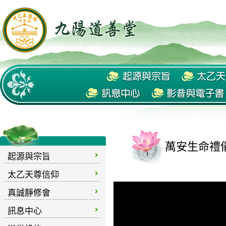
萬安生命禮儀
起源與宗旨
太乙天尊信仰
真誠靜修會
訊息中心