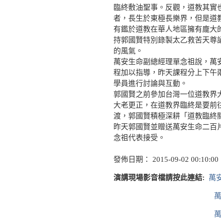
臨終敷油聖事。反觀，道教其實
者，長生於東極長樂界，但是道
有鑑於道教在華人地區擁有龐大
持郭國賢特別錄製太乙救苦天尊
的風氣。
萬安生命副總經理單念祖說，萬
程加以指導，昨天課程分上下午
學員進行討論與互動。
郭國賢之前參加台灣一位道教界
大老更正，在道教界臨終是要前
渡，郭國賢積極深耕「道教臨終
昨天郭國賢並贈送萬安生命二百
念祖代表接受。
發佈日期： 2015-09-02 00:10:00
演講現場影音檔請按此連結:
萬
萬
萬