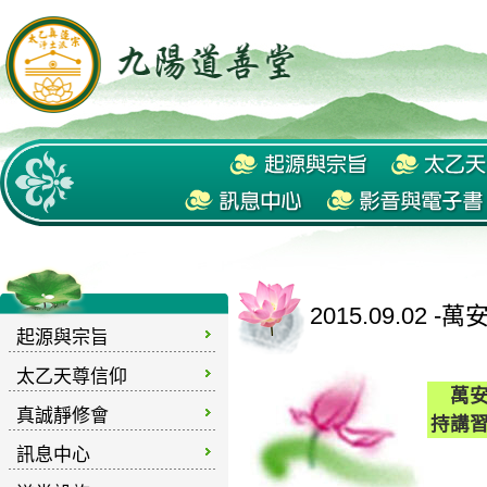
2015.09.02
起源與宗旨
太乙天尊信仰
萬安
真誠靜修會
持講
訊息中心