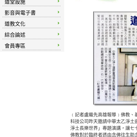
道堂設施
影音與電子書
道教文化
綜合論述
會員專區
﹝記者盧繼先高雄報導﹞佛教、
科技公司昨天邀請中華太乙淨土
淨土長樂世界」專題演講，讓七
佛教對於臨終者透由念佛往生助